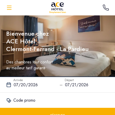
Bienvenue chez
ACE Hôtel
Clermont-Ferrand - La Pardieu
Des chambres tout confort
au meilleur tarif garanti
Arrivée
Départ
–
Code promo